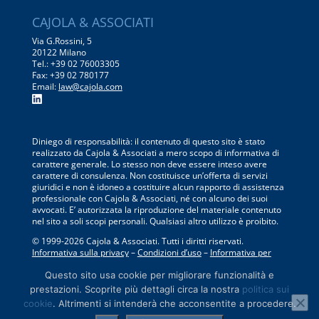
CAJOLA & ASSOCIATI
Via G.Rossini, 5
20122 Milano
Tel.: +39 02 76003305
Fax: +39 02 780177
Email:
law@cajola.com
Diniego di responsabilità: il contenuto di questo sito è stato
realizzato da Cajola & Associati a mero scopo di informativa di
carattere generale. Lo stesso non deve essere inteso avere
carattere di consulenza. Non costituisce un’offerta di servizi
giuridici e non è idoneo a costituire alcun rapporto di assistenza
professionale con Cajola & Associati, né con alcuno dei suoi
avvocati. E’ autorizzata la riproduzione del materiale contenuto
nel sito a soli scopi personali. Qualsiasi altro utilizzo è proibito.
© 1999-
2026
Cajola & Associati. Tutti i diritti riservati.
Informativa sulla privacy
–
Condizioni d’uso
–
Informativa per
l’uso dei cookie
Questo sito usa cookie per migliorare funzionalità e
prestazioni. Scoprite più dettagli circa la nostra
politica sui
cookie
. Altrimenti si intenderà che acconsentite a procedere.